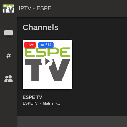
IPTV - ESPE
Channels
Live
514
ESPE TV
ESPETV_-_Matriz_-...